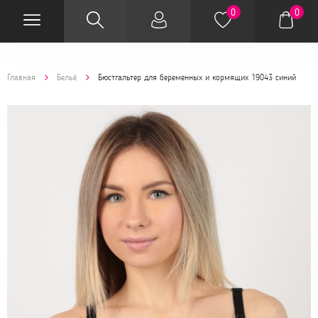
0
0
Главная
Бельё
Бюстгальтер для беременных и кормящих 19043 синий