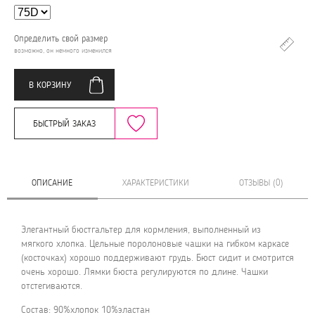
Определить свой размер
возможно, он немного изменился
В КОРЗИНУ
БЫСТРЫЙ ЗАКАЗ
ОПИСАНИЕ
ХАРАКТЕРИСТИКИ
ОТЗЫВЫ (0)
Элегантный бюстгальтер для кормления, выполненный из
мягкого хлопка. Цельные поролоновые чашки на гибком каркасе
(косточках) хорошо поддерживают грудь. Бюст сидит и смотрится
очень хорошо. Лямки бюста регулируются по длине. Чашки
отстегиваются.
Состав: 90%хлопок 10%эластан