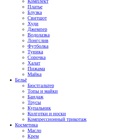
Комплект
Платье
Блузка
Свитшот
Худи
Джемпер
Водолазка
Лонгслив
Футболка
Туника
Сорочка
Халат
Пижама
Майка
Бельё
Бюстгальтер
Топы и майки
Бандаж
Трусы
Купальник
Колготки и носки
Компрессионный трикотаж
Косметика
Масло
Крем