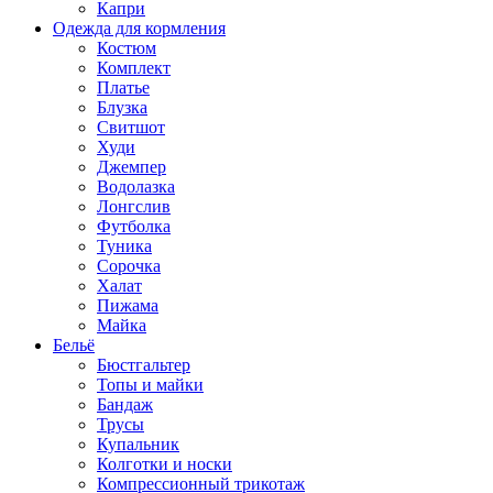
Капри
Одежда для кормления
Костюм
Комплект
Платье
Блузка
Свитшот
Худи
Джемпер
Водолазка
Лонгслив
Футболка
Туника
Сорочка
Халат
Пижама
Майка
Бельё
Бюстгальтер
Топы и майки
Бандаж
Трусы
Купальник
Колготки и носки
Компрессионный трикотаж