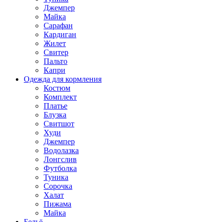
Джемпер
Майка
Сарафан
Кардиган
Жилет
Свитер
Пальто
Капри
Одежда для кормления
Костюм
Комплект
Платье
Блузка
Свитшот
Худи
Джемпер
Водолазка
Лонгслив
Футболка
Туника
Сорочка
Халат
Пижама
Майка
Бельё