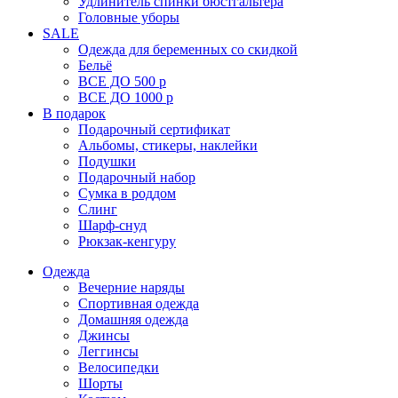
Удлинитель спинки бюстгальтера
Головные уборы
SALE
Одежда для беременных со скидкой
Бельё
ВСЕ ДО 500 р
ВСЕ ДО 1000 р
В подарок
Подарочный сертификат
Альбомы, стикеры, наклейки
Подушки
Подарочный набор
Сумка в роддом
Слинг
Шарф-снуд
Рюкзак-кенгуру
Одежда
Вечерние наряды
Спортивная одежда
Домашняя одежда
Джинсы
Леггинсы
Велосипедки
Шорты