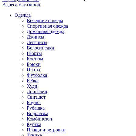
Адреса магазинов
Одежда
Вечерние наряды
Спортивная одежда
Домашняя одежда
Джинсы
Леггинсы
Велосипедки
Шорты
Костюм
Брюки
Платье
Футболка
Юбка
Худи
Лонгслив
Свитшот
Блузка
Рубашка
Водолазка
Комбинезон
Куртка
Плащи и ветровки
Туника