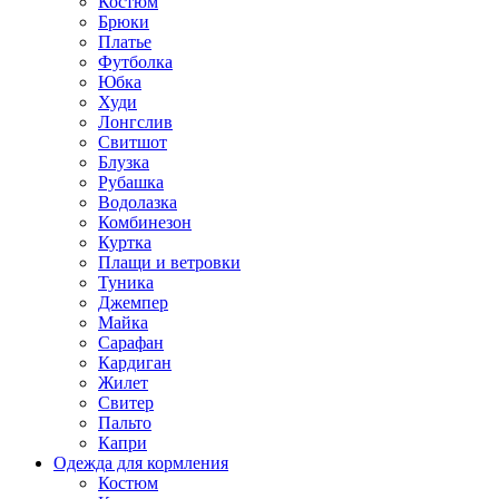
Костюм
Брюки
Платье
Футболка
Юбка
Худи
Лонгслив
Свитшот
Блузка
Рубашка
Водолазка
Комбинезон
Куртка
Плащи и ветровки
Туника
Джемпер
Майка
Сарафан
Кардиган
Жилет
Свитер
Пальто
Капри
Одежда для кормления
Костюм