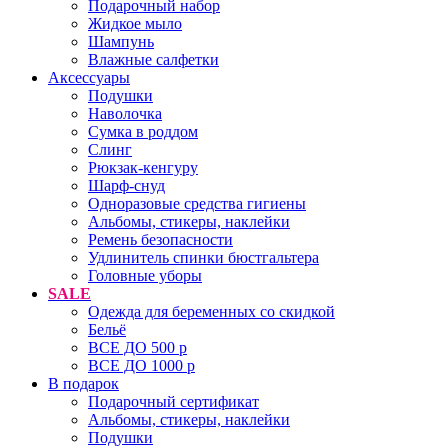
Подарочный набор
Жидкое мыло
Шампунь
Влажные салфетки
Аксессуары
Подушки
Наволочка
Сумка в роддом
Cлинг
Рюкзак-кенгуру
Шарф-снуд
Одноразовые средства гигиены
Альбомы, стикеры, наклейки
Ремень безопасности
Удлинитель спинки бюстгальтера
Головные уборы
SALE
Одежда для беременных со скидкой
Бельё
ВСЕ ДО 500 р
ВСЕ ДО 1000 р
В подарок
Подарочный сертификат
Альбомы, стикеры, наклейки
Подушки