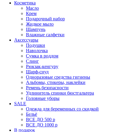
Косметика
Масло
Крем
Подарочный набор
Жидкое мыло
Шампунь
Влажные салфетки
Аксессуары
Подушки
Наволочка
Сумка в роддом
Cлинг
Рюкзак-кенгуру
Шарф-снуд
Одноразовые средства гигиены
Альбомы, стикеры, наклейки
Ремень безопасности
Удлинитель спинки бюстгальтера
Головные уборы
SALE
Одежда для беременных со скидкой
Бельё
ВСЕ ДО 500 р
ВСЕ ДО 1000 р
В подарок