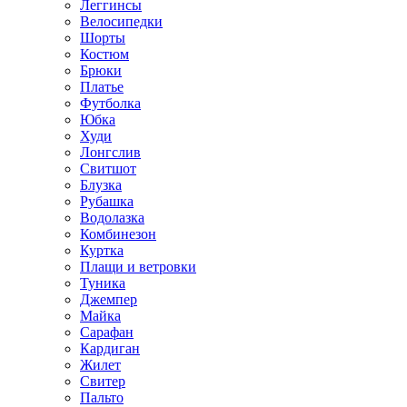
Леггинсы
Велосипедки
Шорты
Костюм
Брюки
Платье
Футболка
Юбка
Худи
Лонгслив
Свитшот
Блузка
Рубашка
Водолазка
Комбинезон
Куртка
Плащи и ветровки
Туника
Джемпер
Майка
Сарафан
Кардиган
Жилет
Свитер
Пальто