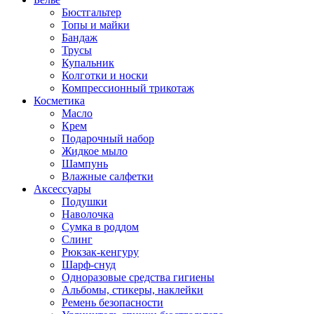
Бюстгальтер
Топы и майки
Бандаж
Трусы
Купальник
Колготки и носки
Компрессионный трикотаж
Косметика
Масло
Крем
Подарочный набор
Жидкое мыло
Шампунь
Влажные салфетки
Аксессуары
Подушки
Наволочка
Сумка в роддом
Cлинг
Рюкзак-кенгуру
Шарф-снуд
Одноразовые средства гигиены
Альбомы, стикеры, наклейки
Ремень безопасности