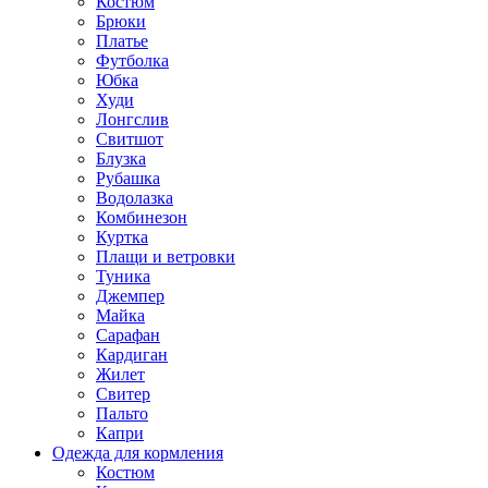
Костюм
Брюки
Платье
Футболка
Юбка
Худи
Лонгслив
Свитшот
Блузка
Рубашка
Водолазка
Комбинезон
Куртка
Плащи и ветровки
Туника
Джемпер
Майка
Сарафан
Кардиган
Жилет
Свитер
Пальто
Капри
Одежда для кормления
Костюм