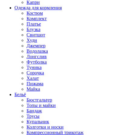
Капри
Одежда для кормления
Костюм
Комплект
Платье
Блузка
Свитшот
Худи
Джемпер
Водолазка
Лонгслив
Футболка
Туника
Сорочка
Халат
Пижама
Майка
Бельё
Бюстгальтер
Топы и майки
Бандаж
Трусы
Купальник
Колготки и носки
Компрессионный трикотаж