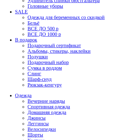
Удлинитель спинки бюстгальтера
Головные уборы
SALE
Одежда для беременных со скидкой
Бельё
ВСЕ ДО 500 р
ВСЕ ДО 1000 р
В подарок
Подарочный сертификат
Альбомы, стикеры, наклейки
Подушки
Подарочный набор
Сумка в роддом
Слинг
Шарф-снуд
Рюкзак-кенгуру
Одежда
Вечерние наряды
Спортивная одежда
Домашняя одежда
Джинсы
Леггинсы
Велосипедки
Шорты