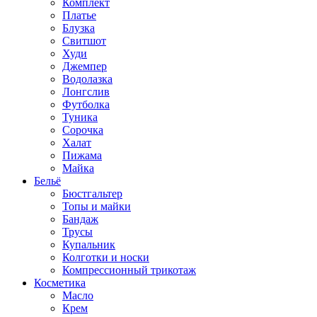
Комплект
Платье
Блузка
Свитшот
Худи
Джемпер
Водолазка
Лонгслив
Футболка
Туника
Сорочка
Халат
Пижама
Майка
Бельё
Бюстгальтер
Топы и майки
Бандаж
Трусы
Купальник
Колготки и носки
Компрессионный трикотаж
Косметика
Масло
Крем