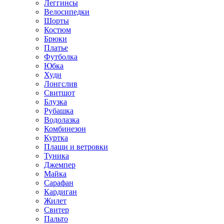
Леггинсы
Велосипедки
Шорты
Костюм
Брюки
Платье
Футболка
Юбка
Худи
Лонгслив
Свитшот
Блузка
Рубашка
Водолазка
Комбинезон
Куртка
Плащи и ветровки
Туника
Джемпер
Майка
Сарафан
Кардиган
Жилет
Свитер
Пальто