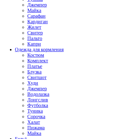
Джемпер
Майка
Сарафан
Кардиган
Жилет
Свитер
Пальто
Капри
Одежда для кормления
Костюм
Комплект
Платье
Блузка
Свитшот
Худи
Джемпер
Водолазка
Лонгслив
Футболка
Туника
Сорочка
Халат
Пижама
Майка
Бельё