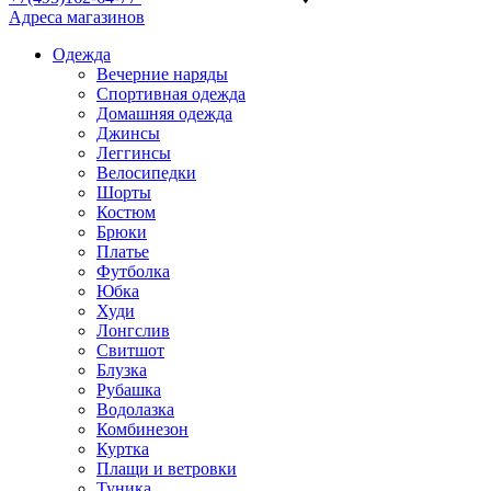
Адреса магазинов
Одежда
Вечерние наряды
Спортивная одежда
Домашняя одежда
Джинсы
Леггинсы
Велосипедки
Шорты
Костюм
Брюки
Платье
Футболка
Юбка
Худи
Лонгслив
Свитшот
Блузка
Рубашка
Водолазка
Комбинезон
Куртка
Плащи и ветровки
Туника