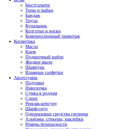
Бюстгальтер
Топы и майки
Бандаж
Трусы
Купальник
Колготки и носки
Компрессионный трикотаж
Косметика
Масло
Крем
Подарочный набор
Жидкое мыло
Шампунь
Влажные салфетки
Аксессуары
Подушки
Наволочка
Сумка в роддом
Cлинг
Рюкзак-кенгуру
Шарф-снуд
Одноразовые средства гигиены
Альбомы, стикеры, наклейки
Ремень безопасности