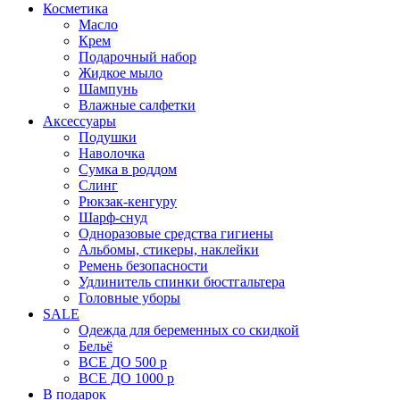
Косметика
Масло
Крем
Подарочный набор
Жидкое мыло
Шампунь
Влажные салфетки
Аксессуары
Подушки
Наволочка
Сумка в роддом
Cлинг
Рюкзак-кенгуру
Шарф-снуд
Одноразовые средства гигиены
Альбомы, стикеры, наклейки
Ремень безопасности
Удлинитель спинки бюстгальтера
Головные уборы
SALE
Одежда для беременных со скидкой
Бельё
ВСЕ ДО 500 р
ВСЕ ДО 1000 р
В подарок