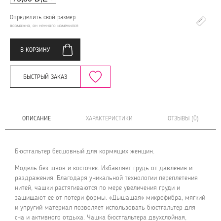
Определить свой размер
возможно, он немного изменился
В КОРЗИНУ
БЫСТРЫЙ ЗАКАЗ
ОПИСАНИЕ
ХАРАКТЕРИСТИКИ
ОТЗЫВЫ (0)
Бюстгальтер бесшовный для кормящих женщин.
Модель без швов и косточек. Избавляет грудь от давления и
раздражения. Благодаря уникальной технологии переплетения
нитей, чашки растягиваются по мере увеличения груди и
защищают ее от потери формы. «Дышащая» микрофибра, мягкий
и упругий материал позволяет использовать бюстгальтер для
сна и активного отдыха. Чашка бюстгальтера двухслойная,