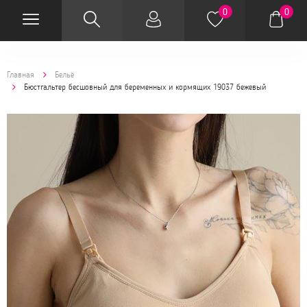
0
0
Главная
Бельё
Бюстгальтер бесшовный для беременных и кормящих 19037 бежевый