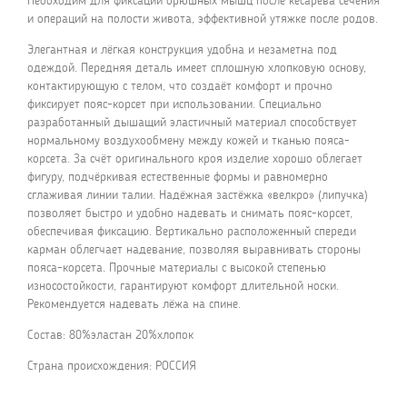
Необходим для фиксации брюшных мышц после кесарева сечения
и операций на полости живота, эффективной утяжке после родов.
Элегантная и лёгкая конструкция удобна и незаметна под
одеждой. Передняя деталь имеет сплошную хлопковую основу,
контактирующую с телом, что создаёт комфорт и прочно
фиксирует пояс-корсет при использовании. Специально
разработанный дышащий эластичный материал способствует
нормальному воздухообмену между кожей и тканью пояса-
корсета. За счёт оригинального кроя изделие хорошо облегает
фигуру, подчёркивая естественные формы и равномерно
сглаживая линии талии. Надёжная застёжка «велкро» (липучка)
позволяет быстро и удобно надевать и снимать пояс-корсет,
обеспечивая фиксацию. Вертикально расположенный спереди
карман облегчает надевание, позволяя выравнивать стороны
пояса-корсета. Прочные материалы с высокой степенью
износостойкости, гарантируют комфорт длительной носки.
Рекомендуется надевать лёжа на спине.
Состав: 80%эластан 20%хлопок
Страна происхождения: РОССИЯ