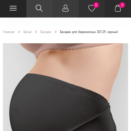
0
0
Главная
Бельё
Бандаж
Бандаж для беременных 00125 черный