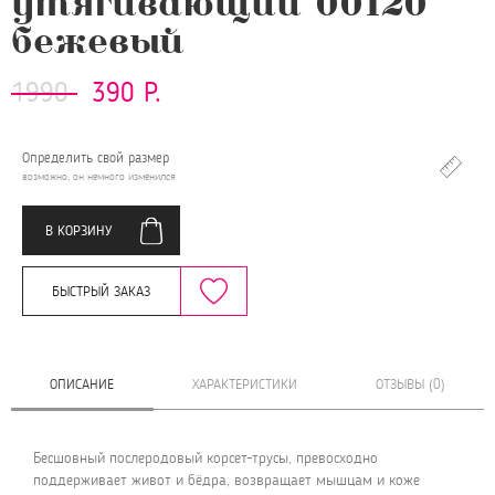
утягивающий 00120
бежевый
1990
390 Р.
Определить свой размер
возможно, он немного изменился
В КОРЗИНУ
БЫСТРЫЙ ЗАКАЗ
ОПИСАНИЕ
ХАРАКТЕРИСТИКИ
ОТЗЫВЫ (0)
Бесшовный послеродовый корсет-трусы, превосходно
поддерживает живот и бёдра, возвращает мышцам и коже