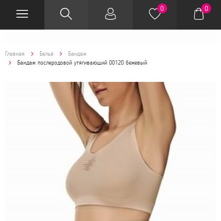
0
0
Главная
Бельё
Бандаж
Бандаж послеродовой утягивающий 00120 бежевый