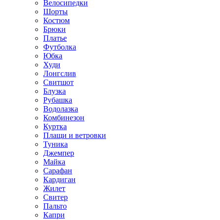
Велосипедки
Шорты
Костюм
Брюки
Платье
Футболка
Юбка
Худи
Лонгслив
Свитшот
Блузка
Рубашка
Водолазка
Комбинезон
Куртка
Плащи и ветровки
Туника
Джемпер
Майка
Сарафан
Кардиган
Жилет
Свитер
Пальто
Капри