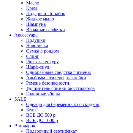
Масло
Крем
Подарочный набор
Жидкое мыло
Шампунь
Влажные салфетки
Аксессуары
Подушки
Наволочка
Сумка в роддом
Cлинг
Рюкзак-кенгуру
Шарф-снуд
Одноразовые средства гигиены
Альбомы, стикеры, наклейки
Ремень безопасности
Удлинитель спинки бюстгальтера
Головные уборы
SALE
Одежда для беременных со скидкой
Бельё
ВСЕ ДО 500 р
ВСЕ ДО 1000 р
В подарок
Подарочный сертификат