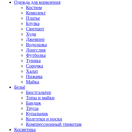
Одежда для кормления
Костюм
Комплект
Платье
Блузка
Свитшот
Худи
Джемпер
Водолазка
Лонгслив
Футболка
Туника
Сорочка
Халат
Пижама
Майка
Бельё
Бюстгальтер
Топы и майки
Бандаж
Трусы
Купальник
Колготки и носки
Компрессионный трикотаж
Косметика