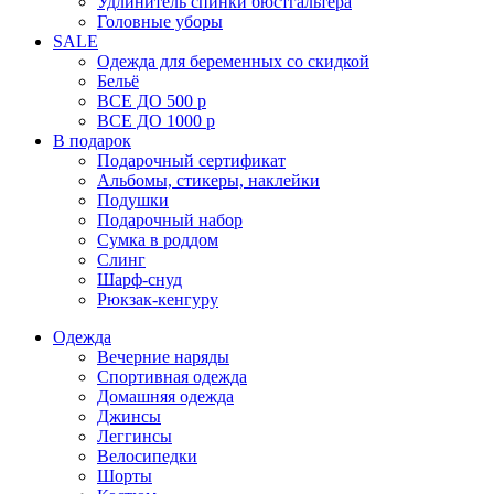
Удлинитель спинки бюстгальтера
Головные уборы
SALE
Одежда для беременных со скидкой
Бельё
ВСЕ ДО 500 р
ВСЕ ДО 1000 р
В подарок
Подарочный сертификат
Альбомы, стикеры, наклейки
Подушки
Подарочный набор
Сумка в роддом
Слинг
Шарф-снуд
Рюкзак-кенгуру
Одежда
Вечерние наряды
Спортивная одежда
Домашняя одежда
Джинсы
Леггинсы
Велосипедки
Шорты