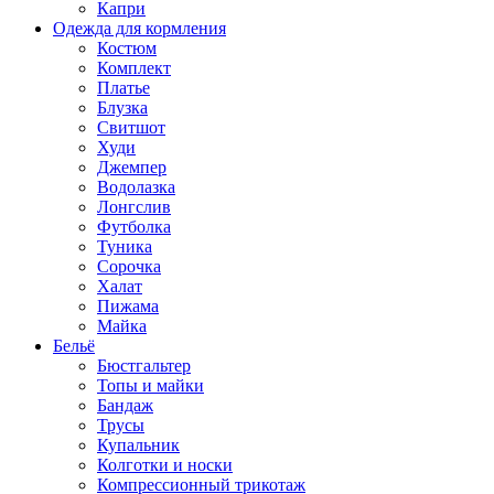
Капри
Одежда для кормления
Костюм
Комплект
Платье
Блузка
Свитшот
Худи
Джемпер
Водолазка
Лонгслив
Футболка
Туника
Сорочка
Халат
Пижама
Майка
Бельё
Бюстгальтер
Топы и майки
Бандаж
Трусы
Купальник
Колготки и носки
Компрессионный трикотаж