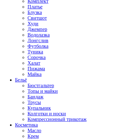
Комплект
Платье
Блузка
Свитшот
Худи
Джемпер
Водолазка
Лонгслив
Футболка
Туника
Сорочка
Халат
Пижама
Майка
Бельё
Бюстгальтер
Топы и майки
Бандаж
Трусы
Купальник
Колготки и носки
Компрессионный трикотаж
Косметика
Масло
Крем