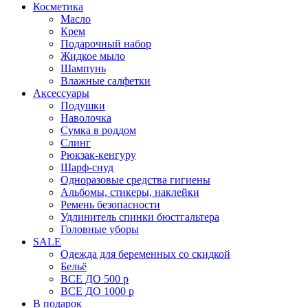
Косметика
Масло
Крем
Подарочный набор
Жидкое мыло
Шампунь
Влажные салфетки
Аксессуары
Подушки
Наволочка
Сумка в роддом
Cлинг
Рюкзак-кенгуру
Шарф-снуд
Одноразовые средства гигиены
Альбомы, стикеры, наклейки
Ремень безопасности
Удлинитель спинки бюстгальтера
Головные уборы
SALE
Одежда для беременных со скидкой
Бельё
ВСЕ ДО 500 р
ВСЕ ДО 1000 р
В подарок