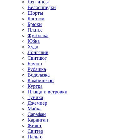
Леггинсы
Велосипедки
Шорты
Костюм
Брюки
Платье
Футболка
Юбка
Худи
Лонгслив
Свитшот
Блузка
Рубашка
Водолазка
Комбинезон
Куртка
Плащи и ветровки
Туника
Джемпер
Майка
Сарафан
Кардиган
Жилет
Свитер
Пальто