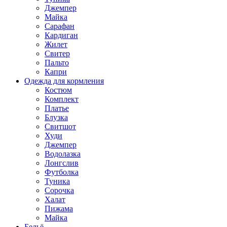
Джемпер
Майка
Сарафан
Кардиган
Жилет
Свитер
Пальто
Капри
Одежда для кормления
Костюм
Комплект
Платье
Блузка
Свитшот
Худи
Джемпер
Водолазка
Лонгслив
Футболка
Туника
Сорочка
Халат
Пижама
Майка
Бельё