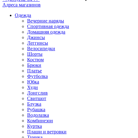
Адреса магазинов
Одежда
Вечерние наряды
Спортивная одежда
Домашняя одежда
Джинсы
Леггинсы
Велосипедки
Шорты
Костюм
Брюки
Платье
Футболка
Юбка
Худи
Лонгслив
Свитшот
Блузка
Рубашка
Водолазка
Комбинезон
Куртка
Плащи и ветровки
Туника