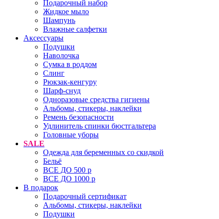
Подарочный набор
Жидкое мыло
Шампунь
Влажные салфетки
Аксессуары
Подушки
Наволочка
Сумка в роддом
Cлинг
Рюкзак-кенгуру
Шарф-снуд
Одноразовые средства гигиены
Альбомы, стикеры, наклейки
Ремень безопасности
Удлинитель спинки бюстгальтера
Головные уборы
SALE
Одежда для беременных со скидкой
Бельё
ВСЕ ДО 500 р
ВСЕ ДО 1000 р
В подарок
Подарочный сертификат
Альбомы, стикеры, наклейки
Подушки