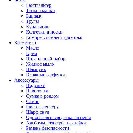
Бюстгальтер
Топы и майки
Бандаж
Трусы
Купальник
Колготки и носки
Компрессионный трикотаж
Косметика
Масло
Крем
Подарочный набор
Жидкое мыло
Шампунь
Влажные салфетки
Аксессуары
Подушки
Наволочка
Сумка в роддом
Cлинг
Рюкзак-кенгуру
Шарф-снуд
Одноразовые средства гигиены
Альбомы, стикеры, наклейки
Ремень безопасности