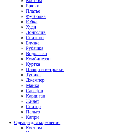
Костюм
Брюки
Платье
Футболка
Юбка
Худи
Лонгслив
Свитшот
Блузка
Рубашка
Водолазка
Комбинезон
Куртка
Плащи и ветровки
Туника
Джемпер
Майка
Сарафан
Кардиган
Жилет
Свитер
Пальто
Капри
Одежда для кормления
Костюм