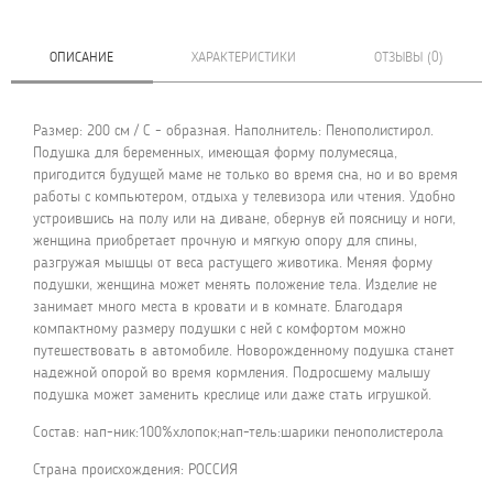
ОПИСАНИЕ
ХАРАКТЕРИСТИКИ
ОТЗЫВЫ (0)
Размер: 200 см / С - образная. Наполнитель: Пенополистирол.
Подушка для беременных, имеющая форму полумесяца,
пригодится будущей маме не только во время сна, но и во время
работы с компьютером, отдыха у телевизора или чтения. Удобно
устроившись на полу или на диване, обернув ей поясницу и ноги,
женщина приобретает прочную и мягкую опору для спины,
разгружая мышцы от веса растущего животика. Меняя форму
подушки, женщина может менять положение тела. Изделие не
занимает много места в кровати и в комнате. Благодаря
компактному размеру подушки с ней с комфортом можно
путешествовать в автомобиле. Новорожденному подушка станет
надежной опорой во время кормления. Подросшему малышу
подушка может заменить креслице или даже стать игрушкой.
Состав: нап-ник:100%хлопок;нап-тель:шарики пенополистерола
Страна происхождения: РОССИЯ