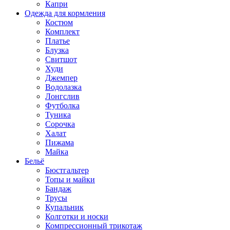
Капри
Одежда для кормления
Костюм
Комплект
Платье
Блузка
Свитшот
Худи
Джемпер
Водолазка
Лонгслив
Футболка
Туника
Сорочка
Халат
Пижама
Майка
Бельё
Бюстгальтер
Топы и майки
Бандаж
Трусы
Купальник
Колготки и носки
Компрессионный трикотаж