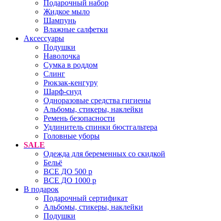
Подарочный набор
Жидкое мыло
Шампунь
Влажные салфетки
Аксессуары
Подушки
Наволочка
Сумка в роддом
Cлинг
Рюкзак-кенгуру
Шарф-снуд
Одноразовые средства гигиены
Альбомы, стикеры, наклейки
Ремень безопасности
Удлинитель спинки бюстгальтера
Головные уборы
SALE
Одежда для беременных со скидкой
Бельё
ВСЕ ДО 500 р
ВСЕ ДО 1000 р
В подарок
Подарочный сертификат
Альбомы, стикеры, наклейки
Подушки