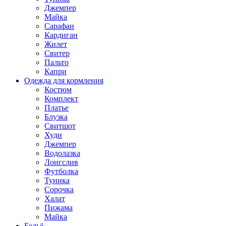
Джемпер
Майка
Сарафан
Кардиган
Жилет
Свитер
Пальто
Капри
Одежда для кормления
Костюм
Комплект
Платье
Блузка
Свитшот
Худи
Джемпер
Водолазка
Лонгслив
Футболка
Туника
Сорочка
Халат
Пижама
Майка
Бельё