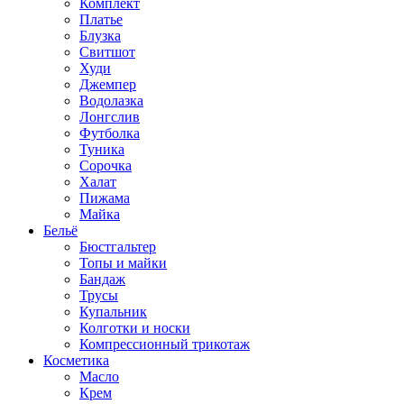
Комплект
Платье
Блузка
Свитшот
Худи
Джемпер
Водолазка
Лонгслив
Футболка
Туника
Сорочка
Халат
Пижама
Майка
Бельё
Бюстгальтер
Топы и майки
Бандаж
Трусы
Купальник
Колготки и носки
Компрессионный трикотаж
Косметика
Масло
Крем