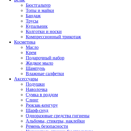
Бюстгальтер
Топы и майки
Бандаж
Трусы
Купальник
Колготки и носки
Компрессионный трикотаж
Косметика
Масло
Крем
Подарочный набор
Жидкое мыло
Шампунь
Влажные салфетки
Аксессуары
Подушки
Наволочка
Сумка в роддом
Cлинг
Рюкзак-кенгуру
Шарф-снуд
Одноразовые средства гигиены
Альбомы, стикеры, наклейки
Ремень безопасности