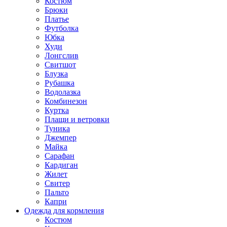
Костюм
Брюки
Платье
Футболка
Юбка
Худи
Лонгслив
Свитшот
Блузка
Рубашка
Водолазка
Комбинезон
Куртка
Плащи и ветровки
Туника
Джемпер
Майка
Сарафан
Кардиган
Жилет
Свитер
Пальто
Капри
Одежда для кормления
Костюм