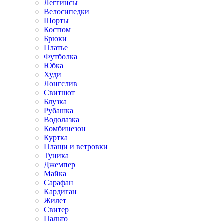
Леггинсы
Велосипедки
Шорты
Костюм
Брюки
Платье
Футболка
Юбка
Худи
Лонгслив
Свитшот
Блузка
Рубашка
Водолазка
Комбинезон
Куртка
Плащи и ветровки
Туника
Джемпер
Майка
Сарафан
Кардиган
Жилет
Свитер
Пальто