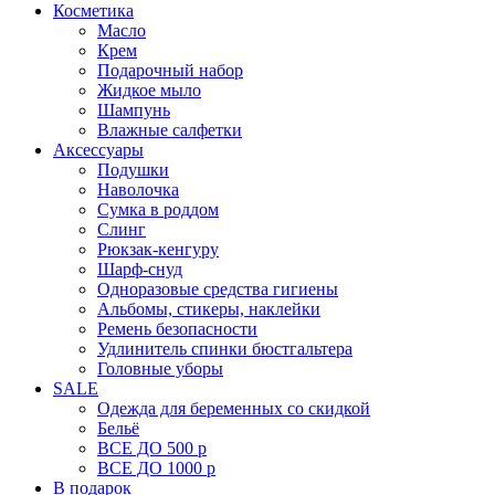
Косметика
Масло
Крем
Подарочный набор
Жидкое мыло
Шампунь
Влажные салфетки
Аксессуары
Подушки
Наволочка
Сумка в роддом
Cлинг
Рюкзак-кенгуру
Шарф-снуд
Одноразовые средства гигиены
Альбомы, стикеры, наклейки
Ремень безопасности
Удлинитель спинки бюстгальтера
Головные уборы
SALE
Одежда для беременных со скидкой
Бельё
ВСЕ ДО 500 р
ВСЕ ДО 1000 р
В подарок