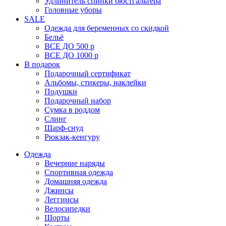
Удлинитель спинки бюстгальтера
Головные уборы
SALE
Одежда для беременных со скидкой
Бельё
ВСЕ ДО 500 р
ВСЕ ДО 1000 р
В подарок
Подарочный сертификат
Альбомы, стикеры, наклейки
Подушки
Подарочный набор
Сумка в роддом
Слинг
Шарф-снуд
Рюкзак-кенгуру
Одежда
Вечерние наряды
Спортивная одежда
Домашняя одежда
Джинсы
Леггинсы
Велосипедки
Шорты