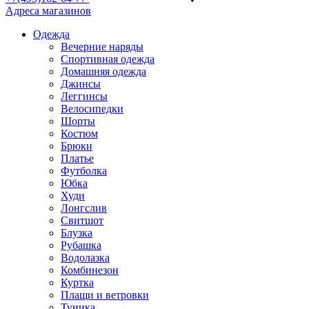
Адреса магазинов
Одежда
Вечерние наряды
Спортивная одежда
Домашняя одежда
Джинсы
Леггинсы
Велосипедки
Шорты
Костюм
Брюки
Платье
Футболка
Юбка
Худи
Лонгслив
Свитшот
Блузка
Рубашка
Водолазка
Комбинезон
Куртка
Плащи и ветровки
Туника