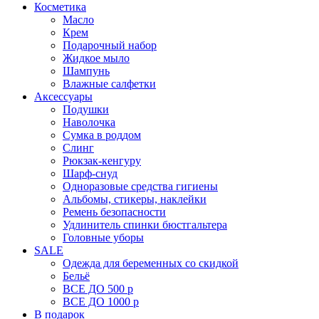
Косметика
Масло
Крем
Подарочный набор
Жидкое мыло
Шампунь
Влажные салфетки
Аксессуары
Подушки
Наволочка
Сумка в роддом
Cлинг
Рюкзак-кенгуру
Шарф-снуд
Одноразовые средства гигиены
Альбомы, стикеры, наклейки
Ремень безопасности
Удлинитель спинки бюстгальтера
Головные уборы
SALE
Одежда для беременных со скидкой
Бельё
ВСЕ ДО 500 р
ВСЕ ДО 1000 р
В подарок