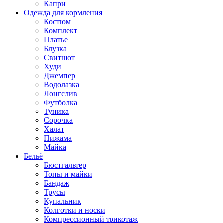
Капри
Одежда для кормления
Костюм
Комплект
Платье
Блузка
Свитшот
Худи
Джемпер
Водолазка
Лонгслив
Футболка
Туника
Сорочка
Халат
Пижама
Майка
Бельё
Бюстгальтер
Топы и майки
Бандаж
Трусы
Купальник
Колготки и носки
Компрессионный трикотаж