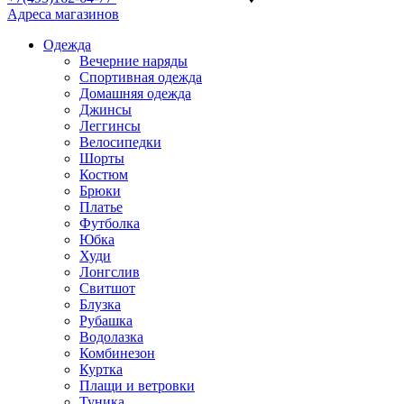
Адреса магазинов
Одежда
Вечерние наряды
Спортивная одежда
Домашняя одежда
Джинсы
Леггинсы
Велосипедки
Шорты
Костюм
Брюки
Платье
Футболка
Юбка
Худи
Лонгслив
Свитшот
Блузка
Рубашка
Водолазка
Комбинезон
Куртка
Плащи и ветровки
Туника