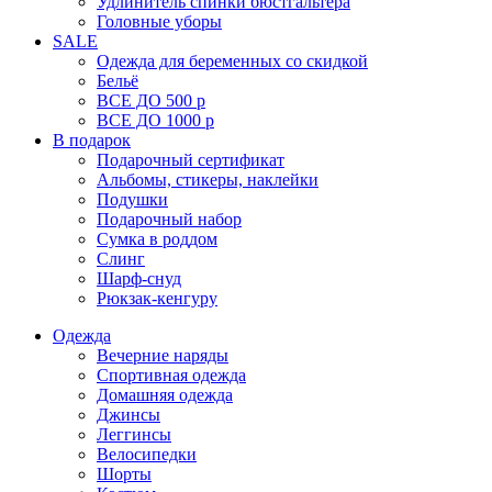
Удлинитель спинки бюстгальтера
Головные уборы
SALE
Одежда для беременных со скидкой
Бельё
ВСЕ ДО 500 р
ВСЕ ДО 1000 р
В подарок
Подарочный сертификат
Альбомы, стикеры, наклейки
Подушки
Подарочный набор
Сумка в роддом
Слинг
Шарф-снуд
Рюкзак-кенгуру
Одежда
Вечерние наряды
Спортивная одежда
Домашняя одежда
Джинсы
Леггинсы
Велосипедки
Шорты