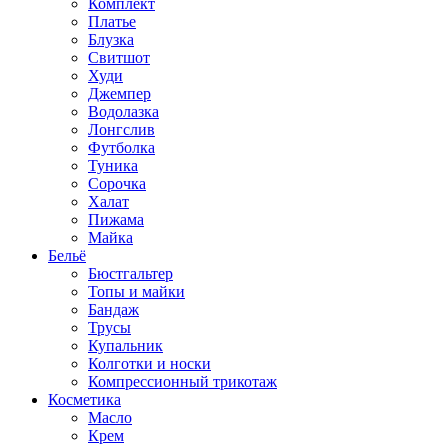
Комплект
Платье
Блузка
Свитшот
Худи
Джемпер
Водолазка
Лонгслив
Футболка
Туника
Сорочка
Халат
Пижама
Майка
Бельё
Бюстгальтер
Топы и майки
Бандаж
Трусы
Купальник
Колготки и носки
Компрессионный трикотаж
Косметика
Масло
Крем