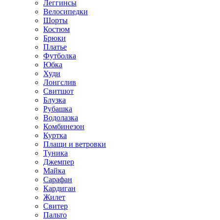
Леггинсы
Велосипедки
Шорты
Костюм
Брюки
Платье
Футболка
Юбка
Худи
Лонгслив
Свитшот
Блузка
Рубашка
Водолазка
Комбинезон
Куртка
Плащи и ветровки
Туника
Джемпер
Майка
Сарафан
Кардиган
Жилет
Свитер
Пальто