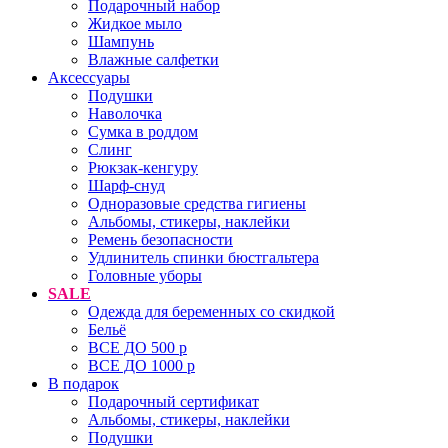
Подарочный набор
Жидкое мыло
Шампунь
Влажные салфетки
Аксессуары
Подушки
Наволочка
Сумка в роддом
Cлинг
Рюкзак-кенгуру
Шарф-снуд
Одноразовые средства гигиены
Альбомы, стикеры, наклейки
Ремень безопасности
Удлинитель спинки бюстгальтера
Головные уборы
SALE
Одежда для беременных со скидкой
Бельё
ВСЕ ДО 500 р
ВСЕ ДО 1000 р
В подарок
Подарочный сертификат
Альбомы, стикеры, наклейки
Подушки