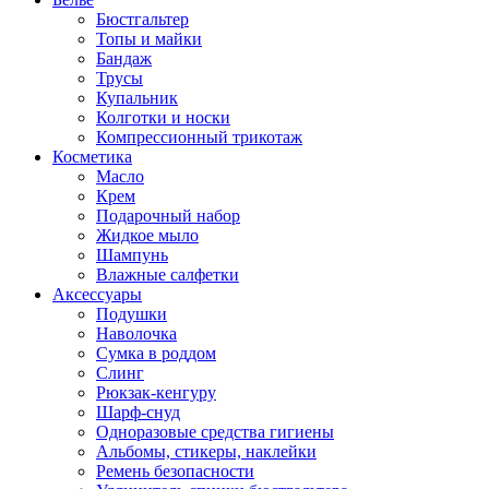
Бюстгальтер
Топы и майки
Бандаж
Трусы
Купальник
Колготки и носки
Компрессионный трикотаж
Косметика
Масло
Крем
Подарочный набор
Жидкое мыло
Шампунь
Влажные салфетки
Аксессуары
Подушки
Наволочка
Сумка в роддом
Cлинг
Рюкзак-кенгуру
Шарф-снуд
Одноразовые средства гигиены
Альбомы, стикеры, наклейки
Ремень безопасности