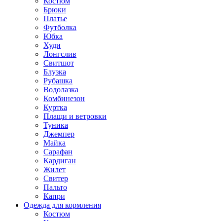
Костюм
Брюки
Платье
Футболка
Юбка
Худи
Лонгслив
Свитшот
Блузка
Рубашка
Водолазка
Комбинезон
Куртка
Плащи и ветровки
Туника
Джемпер
Майка
Сарафан
Кардиган
Жилет
Свитер
Пальто
Капри
Одежда для кормления
Костюм