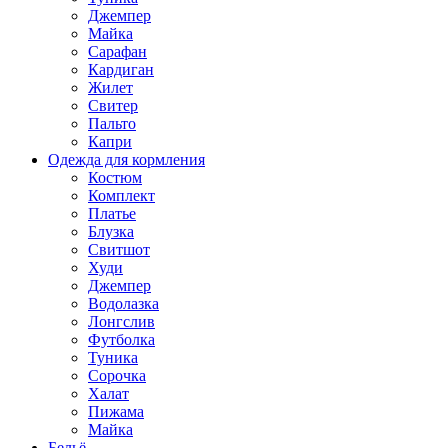
Джемпер
Майка
Сарафан
Кардиган
Жилет
Свитер
Пальто
Капри
Одежда для кормления
Костюм
Комплект
Платье
Блузка
Свитшот
Худи
Джемпер
Водолазка
Лонгслив
Футболка
Туника
Сорочка
Халат
Пижама
Майка
Бельё