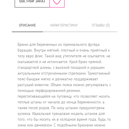
БЫСТРЫЙ ЗАКАЗ
ОПИСАНИЕ
ХАРАКТЕРИСТИКИ
ОТЗЫВЫ (0)
Брюки для беременных из премиального футера
барашек. Внутри мягкий, плотный и очень приятный к
телу евро флис. Такой вид утеплителя не осыпается, не
скатывается и не истончается. Крой брюк прямой,
стандартной длины, с высокой посадкой и украшен
актуальными отстроченными стрелками. Трикотажный
пояс-бандаж мягко и деликатно поддерживает
растущий животик. Объем пояса можно регулировать с
помощью перфорированной резинки,
перестегивающейся на пуговицу, что позволяет носить
теплые штаны от начала до конца беременности, а
также после родов. По низу штанин предусмотрена
кулиска. Идеальная трендовая модель штанов для
того, что бы носить их в холодное время года, будь то
зима или демисезон. С подобными брюками можно