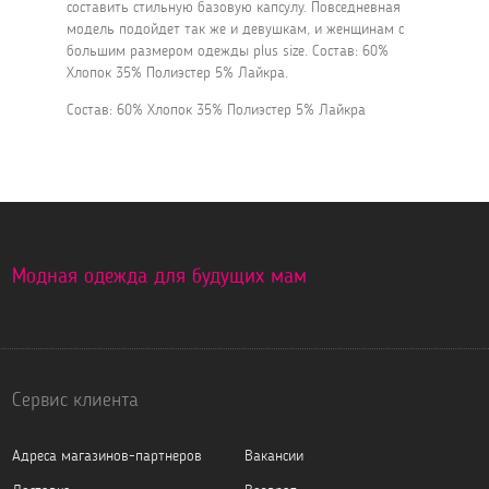
составить стильную базовую капсулу. Повседневная
модель подойдет так же и девушкам, и женщинам с
большим размером одежды plus size. Состав: 60%
Хлопок 35% Полиэстер 5% Лайкра.
Состав: 60% Хлопок 35% Полиэстер 5% Лайкра
Модная одежда для будущих мам
Сервис клиента
Адреса магазинов-партнеров
Вакансии