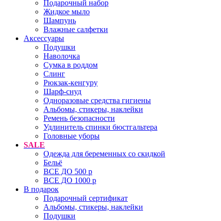
Подарочный набор
Жидкое мыло
Шампунь
Влажные салфетки
Аксессуары
Подушки
Наволочка
Сумка в роддом
Cлинг
Рюкзак-кенгуру
Шарф-снуд
Одноразовые средства гигиены
Альбомы, стикеры, наклейки
Ремень безопасности
Удлинитель спинки бюстгальтера
Головные уборы
SALE
Одежда для беременных со скидкой
Бельё
ВСЕ ДО 500 р
ВСЕ ДО 1000 р
В подарок
Подарочный сертификат
Альбомы, стикеры, наклейки
Подушки