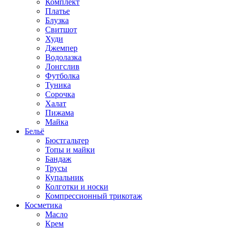
Комплект
Платье
Блузка
Свитшот
Худи
Джемпер
Водолазка
Лонгслив
Футболка
Туника
Сорочка
Халат
Пижама
Майка
Бельё
Бюстгальтер
Топы и майки
Бандаж
Трусы
Купальник
Колготки и носки
Компрессионный трикотаж
Косметика
Масло
Крем