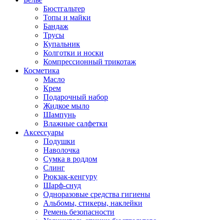
Бюстгальтер
Топы и майки
Бандаж
Трусы
Купальник
Колготки и носки
Компрессионный трикотаж
Косметика
Масло
Крем
Подарочный набор
Жидкое мыло
Шампунь
Влажные салфетки
Аксессуары
Подушки
Наволочка
Сумка в роддом
Cлинг
Рюкзак-кенгуру
Шарф-снуд
Одноразовые средства гигиены
Альбомы, стикеры, наклейки
Ремень безопасности