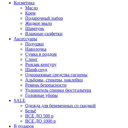
Косметика
Масло
Крем
Подарочный набор
Жидкое мыло
Шампунь
Влажные салфетки
Аксессуары
Подушки
Наволочка
Сумка в роддом
Cлинг
Рюкзак-кенгуру
Шарф-снуд
Одноразовые средства гигиены
Альбомы, стикеры, наклейки
Ремень безопасности
Удлинитель спинки бюстгальтера
Головные уборы
SALE
Одежда для беременных со скидкой
Бельё
ВСЕ ДО 500 р
ВСЕ ДО 1000 р
В подарок