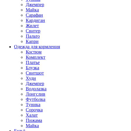
Джемпер
Майка
Сарафан
Кардиган
Жилет
Свитер
Пальто
Капри
Одежда для кормления
Костюм
Комплект
Платье
Блузка
Свитшот
Худи
Джемпер
Водолазка
Лонгслив
Футболка
Туника
Сорочка
Халат
Пижама
Майка
Бельё