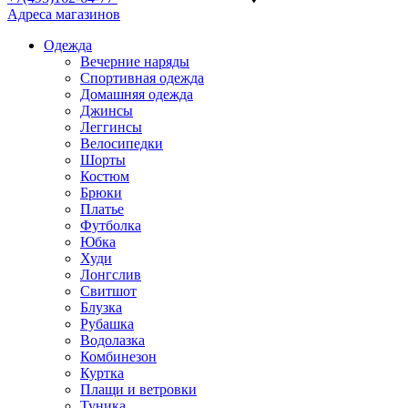
Адреса магазинов
Одежда
Вечерние наряды
Спортивная одежда
Домашняя одежда
Джинсы
Леггинсы
Велосипедки
Шорты
Костюм
Брюки
Платье
Футболка
Юбка
Худи
Лонгслив
Свитшот
Блузка
Рубашка
Водолазка
Комбинезон
Куртка
Плащи и ветровки
Туника