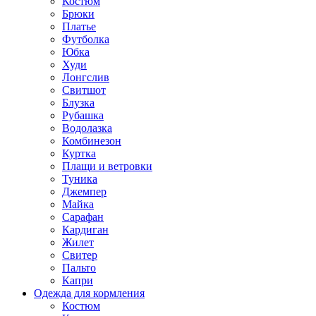
Костюм
Брюки
Платье
Футболка
Юбка
Худи
Лонгслив
Свитшот
Блузка
Рубашка
Водолазка
Комбинезон
Куртка
Плащи и ветровки
Туника
Джемпер
Майка
Сарафан
Кардиган
Жилет
Свитер
Пальто
Капри
Одежда для кормления
Костюм