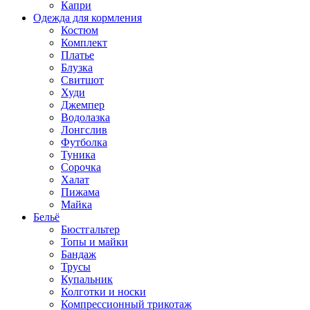
Капри
Одежда для кормления
Костюм
Комплект
Платье
Блузка
Свитшот
Худи
Джемпер
Водолазка
Лонгслив
Футболка
Туника
Сорочка
Халат
Пижама
Майка
Бельё
Бюстгальтер
Топы и майки
Бандаж
Трусы
Купальник
Колготки и носки
Компрессионный трикотаж