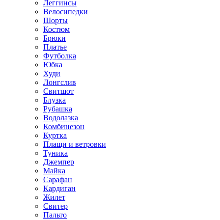
Леггинсы
Велосипедки
Шорты
Костюм
Брюки
Платье
Футболка
Юбка
Худи
Лонгслив
Свитшот
Блузка
Рубашка
Водолазка
Комбинезон
Куртка
Плащи и ветровки
Туника
Джемпер
Майка
Сарафан
Кардиган
Жилет
Свитер
Пальто