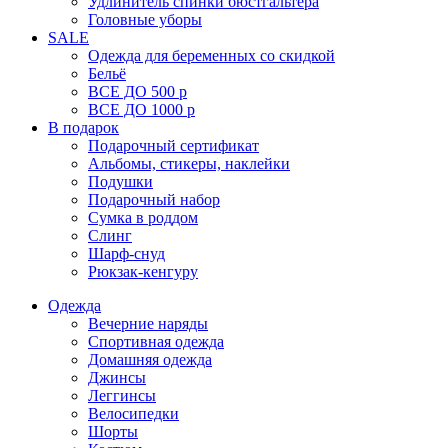
Удлинитель спинки бюстгальтера
Головные уборы
SALE
Одежда для беременных со скидкой
Бельё
ВСЕ ДО 500 р
ВСЕ ДО 1000 р
В подарок
Подарочный сертификат
Альбомы, стикеры, наклейки
Подушки
Подарочный набор
Сумка в роддом
Слинг
Шарф-снуд
Рюкзак-кенгуру
Одежда
Вечерние наряды
Спортивная одежда
Домашняя одежда
Джинсы
Леггинсы
Велосипедки
Шорты