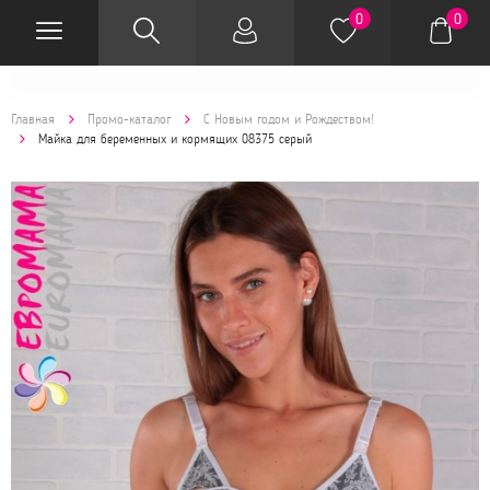
0
0
Главная
Промо-каталог
С Новым годом и Рождеством!
Майка для беременных и кормящих 08375 серый