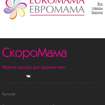
Все
товары
бренда
Модная одежда для будущих мам
Каталог