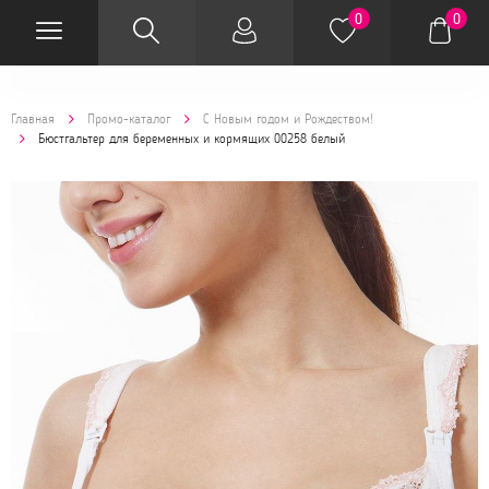
0
0
Главная
Промо-каталог
С Новым годом и Рождеством!
Бюстгальтер для беременных и кормящих 00258 белый