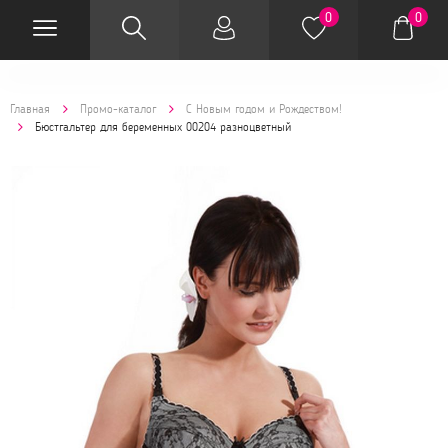
0
0
Главная
Промо-каталог
С Новым годом и Рождеством!
Бюстгальтер для беременных 00204 разноцветный