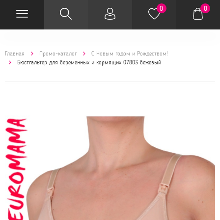
0
0
Главная
Промо-каталог
С Новым годом и Рождеством!
Бюстгальтер для беременных и кормящих 07803 бежевый