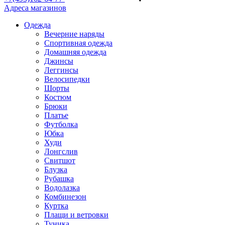
Адреса магазинов
Одежда
Вечерние наряды
Спортивная одежда
Домашняя одежда
Джинсы
Леггинсы
Велосипедки
Шорты
Костюм
Брюки
Платье
Футболка
Юбка
Худи
Лонгслив
Свитшот
Блузка
Рубашка
Водолазка
Комбинезон
Куртка
Плащи и ветровки
Туника