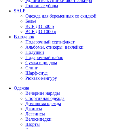
Удлинитель спинки бюстгальтера
Головные уборы
SALE
Одежда для беременных со скидкой
Бельё
ВСЕ ДО 500 р
ВСЕ ДО 1000 р
В подарок
Подарочный сертификат
Альбомы, стикеры, наклейки
Подушки
Подарочный набор
Сумка в роддом
Слинг
Шарф-снуд
Рюкзак-кенгуру
Одежда
Вечерние наряды
Спортивная одежда
Домашняя одежда
Джинсы
Леггинсы
Велосипедки
Шорты