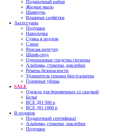
Подарочный набор
Жидкое мыло
Шампунь
Влажные салфетки
Аксессуары
Подушки
Наволочка
Сумка в роддом
Cлинг
Рюкзак-кенгуру
Шарф-снуд
Одноразовые средства гигиены
Альбомы, стикеры, наклейки
Ремень безопасности
Удлинитель спинки бюстгальтера
Головные уборы
SALE
Одежда для беременных со скидкой
Бельё
ВСЕ ДО 500 р
ВСЕ ДО 1000 р
В подарок
Подарочный сертификат
Альбомы, стикеры, наклейки
Подушки