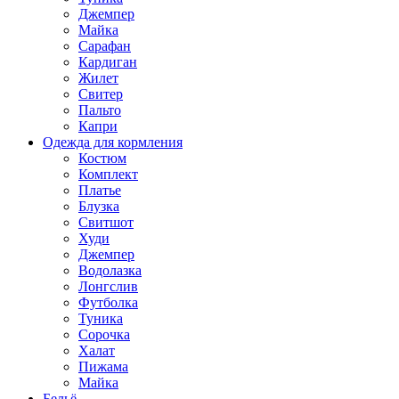
Джемпер
Майка
Сарафан
Кардиган
Жилет
Свитер
Пальто
Капри
Одежда для кормления
Костюм
Комплект
Платье
Блузка
Свитшот
Худи
Джемпер
Водолазка
Лонгслив
Футболка
Туника
Сорочка
Халат
Пижама
Майка
Бельё