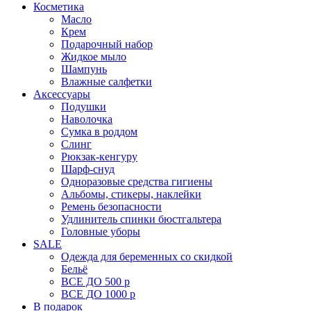
Косметика
Масло
Крем
Подарочный набор
Жидкое мыло
Шампунь
Влажные салфетки
Аксессуары
Подушки
Наволочка
Сумка в роддом
Cлинг
Рюкзак-кенгуру
Шарф-снуд
Одноразовые средства гигиены
Альбомы, стикеры, наклейки
Ремень безопасности
Удлинитель спинки бюстгальтера
Головные уборы
SALE
Одежда для беременных со скидкой
Бельё
ВСЕ ДО 500 р
ВСЕ ДО 1000 р
В подарок