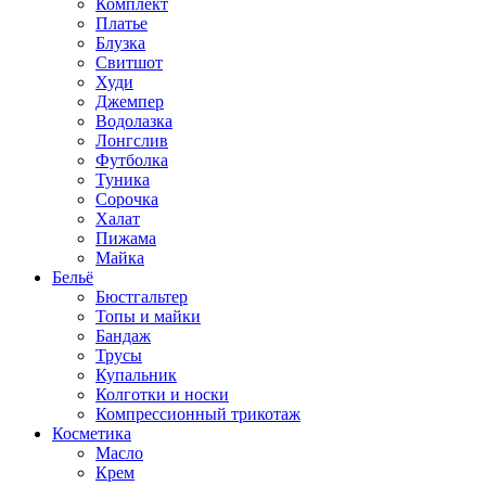
Комплект
Платье
Блузка
Свитшот
Худи
Джемпер
Водолазка
Лонгслив
Футболка
Туника
Сорочка
Халат
Пижама
Майка
Бельё
Бюстгальтер
Топы и майки
Бандаж
Трусы
Купальник
Колготки и носки
Компрессионный трикотаж
Косметика
Масло
Крем