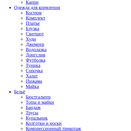
Капри
Одежда для кормления
Костюм
Комплект
Платье
Блузка
Свитшот
Худи
Джемпер
Водолазка
Лонгслив
Футболка
Туника
Сорочка
Халат
Пижама
Майка
Бельё
Бюстгальтер
Топы и майки
Бандаж
Трусы
Купальник
Колготки и носки
Компрессионный трикотаж