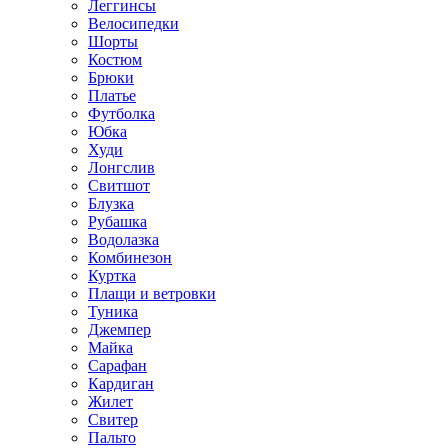
Леггинсы
Велосипедки
Шорты
Костюм
Брюки
Платье
Футболка
Юбка
Худи
Лонгслив
Свитшот
Блузка
Рубашка
Водолазка
Комбинезон
Куртка
Плащи и ветровки
Туника
Джемпер
Майка
Сарафан
Кардиган
Жилет
Свитер
Пальто