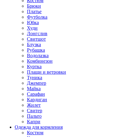
Костюм
Брюки
Платье
Футболка
Юбка
Худи
Лонгслив
Свитшот
Блузка
Рубашка
Водолазка
Комбинезон
Куртка
Плащи и ветровки
Туника
Джемпер
Майка
Сарафан
Кардиган
Жилет
Свитер
Пальто
Капри
Одежда для кормления
Костюм