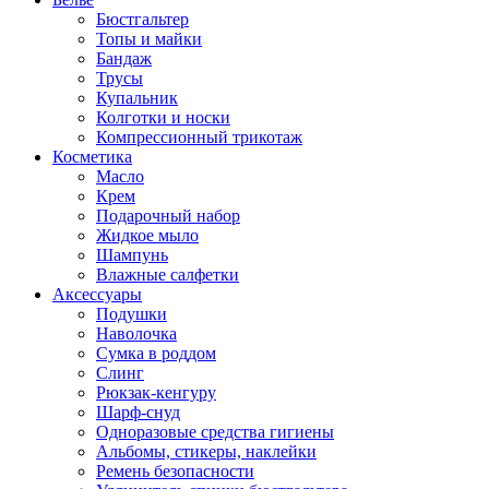
Бюстгальтер
Топы и майки
Бандаж
Трусы
Купальник
Колготки и носки
Компрессионный трикотаж
Косметика
Масло
Крем
Подарочный набор
Жидкое мыло
Шампунь
Влажные салфетки
Аксессуары
Подушки
Наволочка
Сумка в роддом
Cлинг
Рюкзак-кенгуру
Шарф-снуд
Одноразовые средства гигиены
Альбомы, стикеры, наклейки
Ремень безопасности