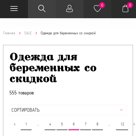
0
0
Главная
SALE
Одежда для беременных со скидкой
Одежда для
беременных со
скидкой
555 товаров
1
…
4
5
6
7
8
…
12