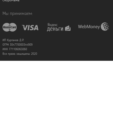
СкороМама
Мы принимаем:
ИП Курганов Д.Р.
ОГРН 304770000344909
ИНН 771106063060
Все права защищены 2020